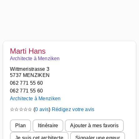
Marti Hans
Architecte à Menziken
Wittmeristrasse 3
5737 MENZIKEN
062 771 55 60
062 771 55 60
Architecte à Menziken
☆
☆
☆
☆
☆
(
0 avis
)
Rédigez votre avis
Plan
Itinéraire
Ajouter à mes favoris
Je suis cet architecte
Signaler une erreur