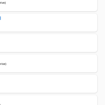
rive)
l
rive)
)