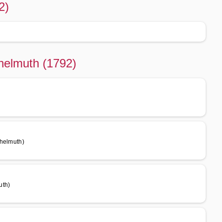
2)
chelmuth (1792)
chelmuth)
uth)