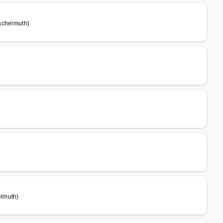
schelmuth)
elmuth)