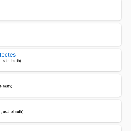
itectes
guschelmuth)
elmuth)
nguschelmuth)