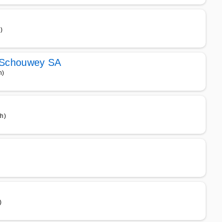
)
P. Schouwey SA
h)
h)
)