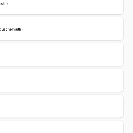
muth)
guschelmuth)
)