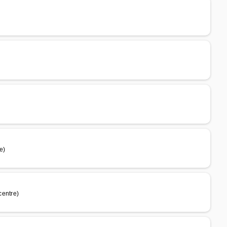
e)
centre)