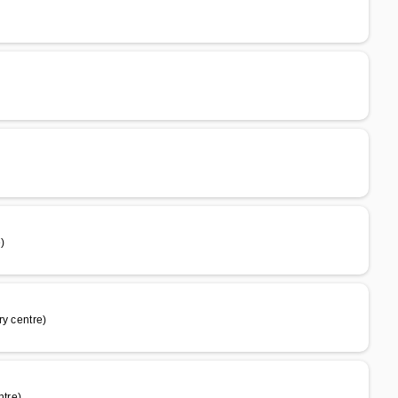
)
y centre)
ntre)