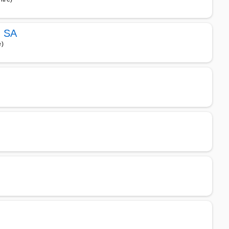
t SA
e)